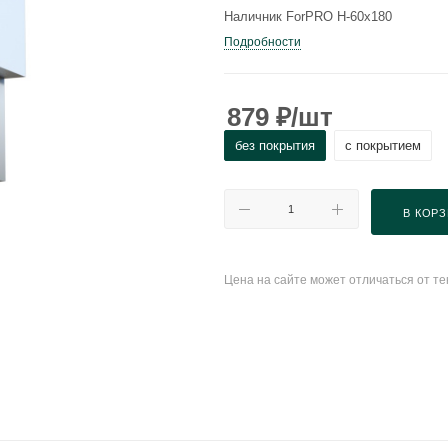
Наличник ForPRO Н-60x180
Подробности
879
₽
/шт
без покрытия
с покрытием
В КОР
Цена на сайте может отличаться от т