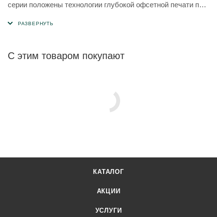
серии положены технологии глубокой офсетной печати по
горячей поверхности винилового сайдинга. Текстурный
рисунок создает имитацию натурального дерева, что
делает сайдинг этой серии почти неотличимым от
деревянного бревна или бруса.
С этим товаром покупают
КАТАЛОГ
АКЦИИ
УСЛУГИ