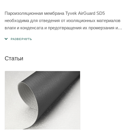
Пароизоляционная мембрана Tyvek AirGuard SD5
необходима для отведения от изоляционных материалов
влаги и конденсата и предотвращения их промерзания и
потери свойств. Изготовлена из HPV —
паронепроницаемой пленки, обладающей односторонней
проводимостью. Она не пропускает в материал влагу
извне, не препятствуя испарению водяных паров из
Статьи
утеплителя. Используется при обустройстве
теплоизоляции внешних стен и потолков, мансард и
чердачных помещений.