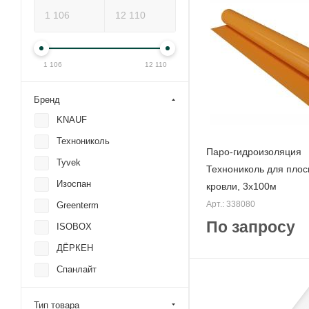
1 106
12 110
Бренд
KNAUF
Технониколь
Паро-гидроизоляция
Tyvek
Технониколь для плос
Изоспан
кровли, 3х100м
Арт.: 338080
Greenterm
По запросу
ISOBOX
ДЁРКЕН
Спанлайт
Тип товара