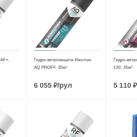
 AF+,
Гидро-ветрозащита Изоспан
Гидро-ветр
AQ PROFF, 35м²
130, 35м²
6 055
₽
/рул
5 110
₽