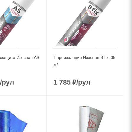
озащита Изоспан AS
Пароизоляция Изоспан B fix, 35
м²
/рул
1 785
₽
/рул