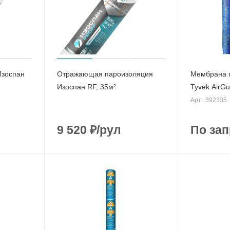
Изоспан
Отражающая пароизоляция
Мембрана 
Изоспан RF, 35м²
Tyvek AirGu
Арт.: 392335
9 520
₽
/рул
По зап