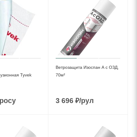
Ветрозащита Изоспан A с ОЗД,
узионная Tyvek
70м²
росу
3 696
₽
/рул