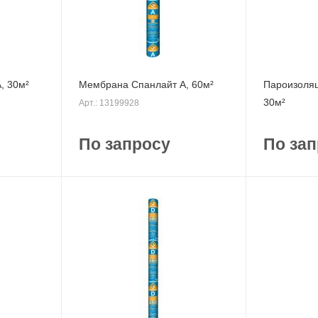
, 30м²
Мембрана Спанлайт A, 60м²
Пароизоляц
30м²
Арт.: 13199928
По запросу
По зап