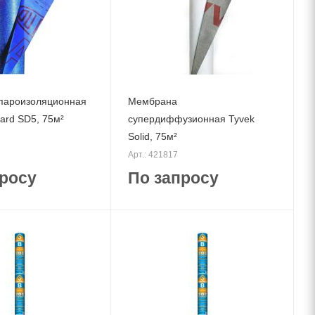
пароизоляционная
Мембрана
ard SD5, 75м²
cупердиффузионная Tyvek
Solid, 75м²
Арт.: 421817
росу
По запросу