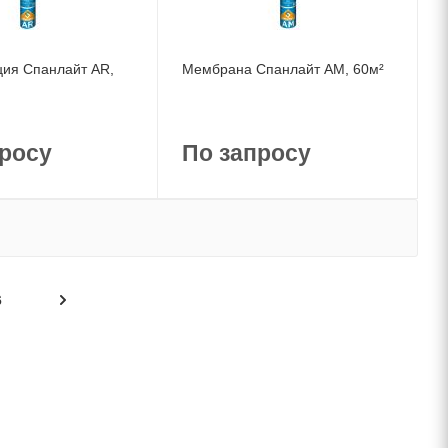
ия Спанлайт AR,
Мембрана Спанлайт AM, 60м²
росу
По запросу
6