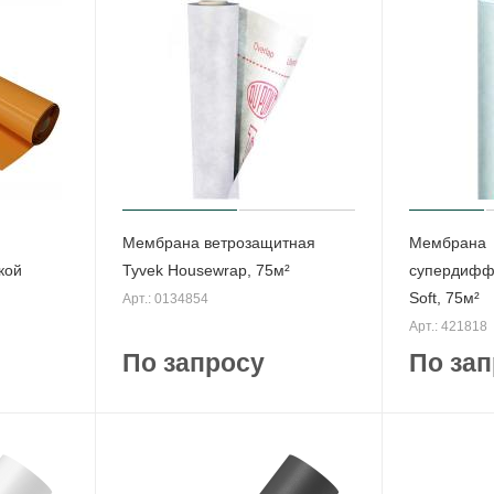
Мембрана ветрозащитная
Мембрана
кой
Tyvek Housewrap, 75м²
супердифф
Soft, 75м²
Арт.: 0134854
Арт.: 421818
По запросу
По зап