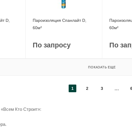
йт D,
Пароизоляция Спанлайт D,
Пароизоляц
60м²
60м²
По запросу
По зап
ПОКАЗАТЬ ЕЩЕ
1
2
3
«Всем Кто Строит»:
ра.