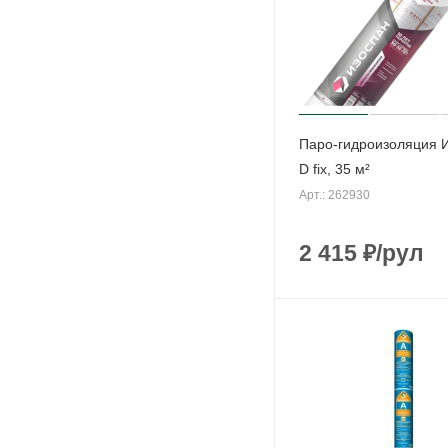
Паро-гидроизоляция 
D fix, 35 м²
Арт.: 262930
2 415
₽
/рул