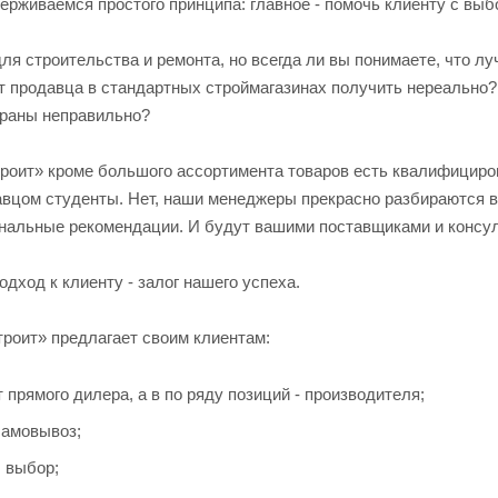
ерживаемся простого принципа: главное - помочь клиенту с выб
для строительства и ремонта, но всегда ли вы понимаете, что л
т продавца в стандартных строймагазинах получить нереально?
браны неправильно?
троит» кроме большого ассортимента товаров есть квалифициро
цом студенты. Нет, наши менеджеры прекрасно разбираются в с
нальные рекомендации. И будут вашими поставщиками и консуль
дход к клиенту - залог нашего успеха.
троит» предлагает своим клиентам:
 прямого дилера, а в по ряду позиций - производителя;
самовывоз;
 выбор;