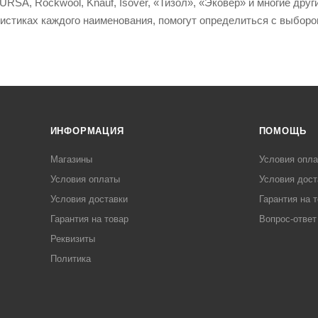
URSA, Rockwool, Knauf, Isover, «Тизол», «Эковер» и многие дру
ристиках каждого наименования, помогут определиться с выборо
ИНФОРМАЦИЯ
ПОМОЩЬ
Магазины
Условия опл
Условия оплаты
Условия дост
Условия доставки
Гарантия на 
Гарантия на товар
Вопрос-ответ
Реквизиты
Политика