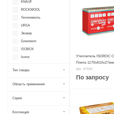
KNAUF
ROCKWOOL
Технониколь
URSA
Эковер
Greenterm
ISOBOX
Утеплитель ISOROC С
Isoroc
Плита 1170х610х27мм
Vetonit (Isover)
Арт.: 67554
Тип товара
Тизол
По запросу
Область применения
Серия
Коллекция