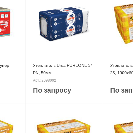
упер
Утеплитель Ursa PUREONE 34
Утеплител
PN, 50мм
25, 1000x6
Арт.: 2098002
По запросу
По зап