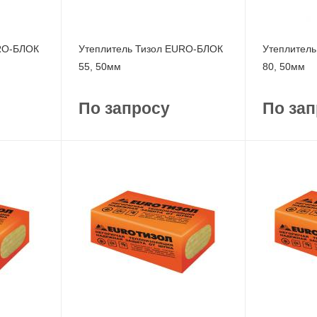
URO-БЛОК
Утеплитель Тизол EURO-БЛОК
Утеплител
55, 50мм
80, 50мм
По запросу
По зап