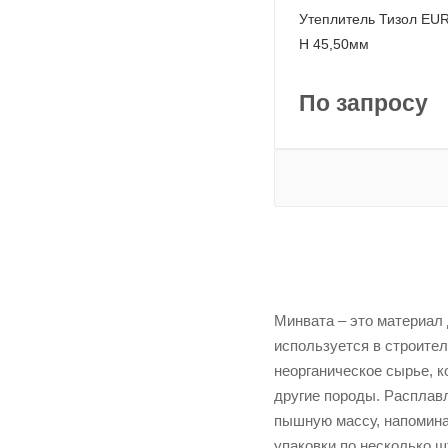
Утеплитель Тизол E
Н 45,50мм
По запросу
Минвата – это материал
используется в строите
неорганическое сырье, к
другие породы. Расплав
пышную массу, напомина
упаковки по несколько ш