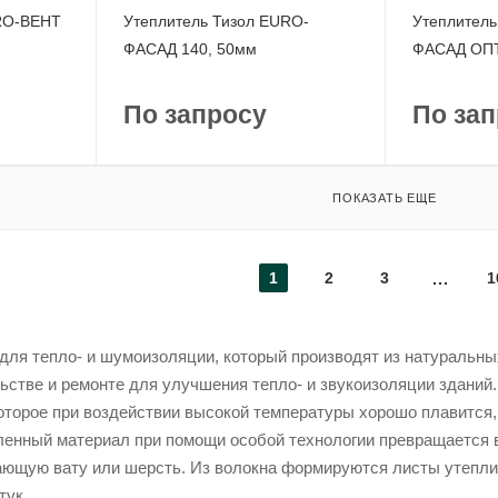
URO-ВЕНТ
Утеплитель Тизол EURO-
Утеплитель
ФАСАД 140, 50мм
ФАСАД ОПТ
По запросу
По зап
ПОКАЗАТЬ ЕЩЕ
1
2
3
1
 для тепло- и шумоизоляции, который производят из натуральн
льстве и ремонте для улучшения тепло- и звукоизоляции зданий
оторое при воздействии высокой температуры хорошо плавится, 
ленный материал при помощи особой технологии превращается 
ющую вату или шерсть. Из волокна формируются листы утепли
тук.