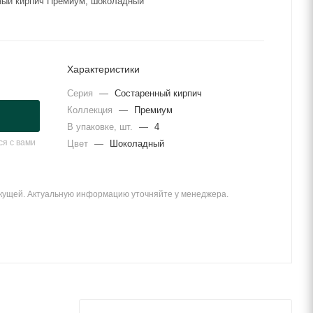
нный кирпич Премиум, шоколадный
Характеристики
Серия
—
Состаренный кирпич
Коллекция
—
Премиум
В упаковке, шт.
—
4
я с вами
Цвет
—
Шоколадный
екущей. Актуальную информацию уточняйте у менеджера.