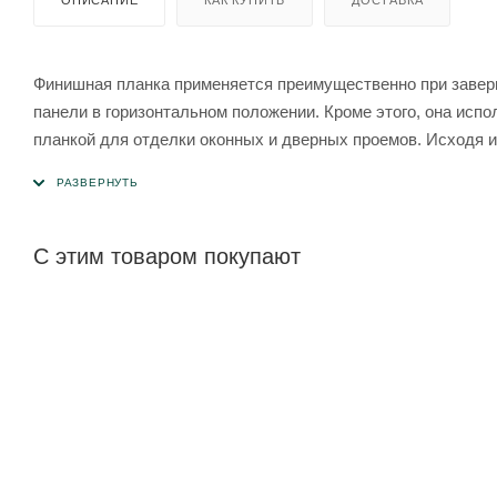
ОПИСАНИЕ
КАК КУПИТЬ
ДОСТАВКА
Финишная планка применяется преимущественно при завер
панели в горизонтальном положении. Кроме этого, она испо
планкой для отделки оконных и дверных проемов. Исходя и
которых выпускаются софиты либо оконные профили. Поэ
могано.
С этим товаром покупают