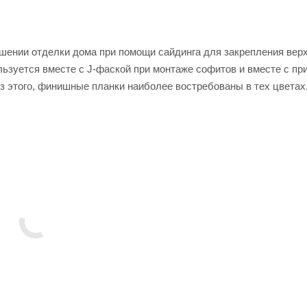
шении отделки дома при помощи сайдинга для закрепления вер
льзуется вместе с J-фаской при монтаже софитов и вместе с пр
з этого, финишные планки наиболее востребованы в тех цветах,
тому финишные планки FINEBER выпускаются только в цветах 