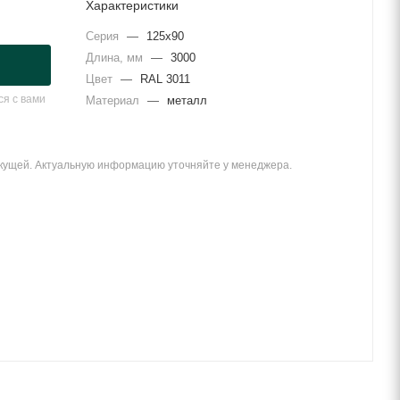
Характеристики
Серия
—
125x90
Длина, мм
—
3000
Цвет
—
RAL 3011
я с вами
Материал
—
металл
екущей. Актуальную информацию уточняйте у менеджера.