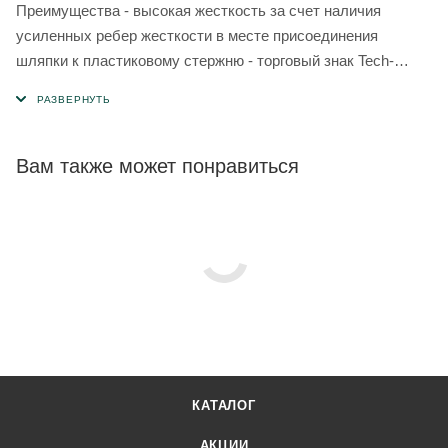
Преимущества - высокая жесткость за счет наличия
усиленных ребер жесткости в месте присоединения
шляпки к пластиковому стержню - торговый знак Tech-
KREP на шляпке дюбеля и термоголовке подтверждает
качество изделия - размер продукции на шляпке
указывается для быстрого подбора инструментов -
диаметр шляпки 6 см охватывает достаточную площадь
Вам также может понравиться
мягких теплоизоляционных материалов, что гарантирует
плотное и надежное крепление. Применение штукатурные
фасады и навесные вентилируемые фасады
КАТАЛОГ
АКЦИИ