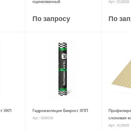
оцинкованный
Арт.: 012839
По запросу
По зап
ст ХКП
Гидроизоляция Бикрост ХПП
Профилиров
слоновая к
Арт.: 000019
Арт.: 413935