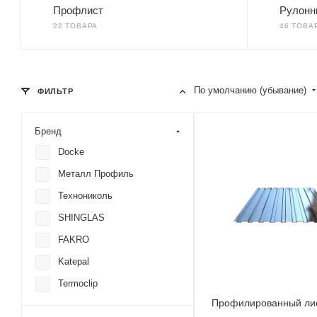
Профлист
Рулонн
22 ТОВАРА
46 ТОВА
По умолчанию (убывание)
ФИЛЬТР
Бренд
Docke
Металл Профиль
Технониколь
SHINGLAS
FAKRO
Katepal
Termoclip
Профилированный лис