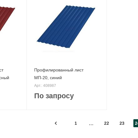
ст
Профилированный лист
асный
МП-20, синий
Арт.: 408987
По запросу
1
22
23
2