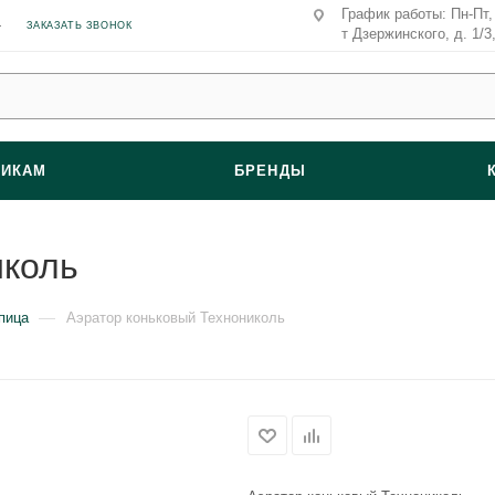
График работы: Пн-Пт, 
ЗАКАЗАТЬ ЗВОНОК
т Дзержинского, д. 1/3
ВИКАМ
БРЕНДЫ
иколь
—
пица
Аэратор коньковый Технониколь