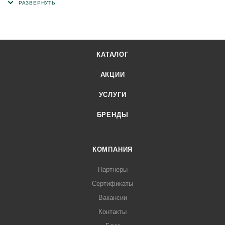
гранулятом для защиты от ультрафиолета и атмосферных
воздействий. С нижней стороны рулон покрыт
мелкодиспенсерным песком для защиты рулонов от
склеивания при транспортировке и хранении.
КАТАЛОГ
АКЦИИ
УСЛУГИ
БРЕНДЫ
КОМПАНИЯ
Партнеры
Сертификаты
Вакансии
Контакты