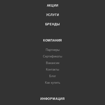
невысокой цене
АКЦИИ
Долговечность. Katepal предоставляет 25-летнюю
гарантию, подтвержденную сертификатом
УСЛУГИ
Легкий монтаж. Действуя по инструкции, составленной
БРЕНДЫ
специалистами Katepal, можно в рекордно короткие
сроки перекрыть кровлю, даже не будучи
профессионалом
КОМПАНИЯ
Разнообразие форм и цвета гибкой черепицы Katepal
Партнеры
придают оригинальный и неповторимый стиль облику
Сертификаты
дома
Вакансии
Наличие всех дополнительных элементов в
Контакты
ассортименте обеспечивают защиту самых уязвимых
Блог
мест, что позволяет создать идеальную кровлю
Как купить
Срок службы гибкой черепицы свыше 50 лет.
ИНФОРМАЦИЯ