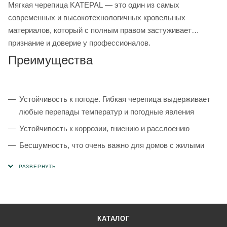
Мягкая черепица KATEPAL — это один из самых
современных и высокотехнологичных кровельных
материалов, который с полным правом застуживает
признание и доверие у профессионалов.
Преимущества
Устойчивость к погоде. Гибкая черепица выдерживает
любые перепады температур и погодные явления
Устойчивость к коррозии, гниению и расслоению
Бесшумность, что очень важно для домов с жилыми
мансардами
Безопасность. Мягкая черепица обладает способностью
препятствовать воспламенению
Соотношение цены и качества. Гибкая черепица Katepal
сочетает в себе надежность и качество по относительно
КАТАЛОГ