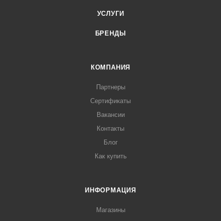
Долговечность. Katepal предоставляет 25-летнюю
гарантию, подтвержденную сертификатом
УСЛУГИ
Легкий монтаж. Действуя по инструкции, составленной
БРЕНДЫ
специалистами Katepal, можно в рекордно короткие
сроки перекрыть кровлю, даже не будучи
профессионалом
КОМПАНИЯ
Разнообразие форм и цвета гибкой черепицы Katepal
Партнеры
придают оригинальный и неповторимый стиль облику
Сертификаты
дома
Вакансии
Наличие всех дополнительных элементов в
Контакты
ассортименте обеспечивают защиту самых уязвимых
Блог
мест, что позволяет создать идеальную кровлю
Как купить
Срок службы гибкой черепицы свыше 50 лет.
ИНФОРМАЦИЯ
Магазины