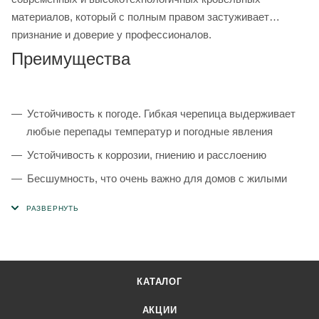
материалов, который с полным правом застуживает
признание и доверие у профессионалов.
Преимущества
Устойчивость к погоде. Гибкая черепица выдерживает
любые перепады температур и погодные явления
Устойчивость к коррозии, гниению и расслоению
Бесшумность, что очень важно для домов с жилыми
мансардами
Безопасность. Мягкая черепица обладает способностью
препятствовать воспламенению
Соотношение цены и качества. Гибкая черепица Katepal
сочетает в себе надежность и качество по относительно
КАТАЛОГ
невысокой цене
АКЦИИ