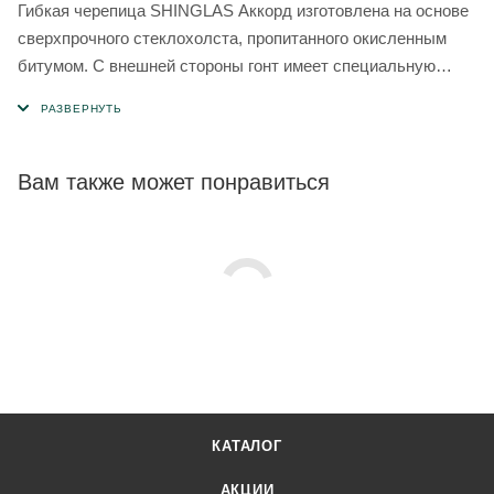
Гибкая черепица SHINGLAS Аккорд изготовлена на основе
сверхпрочного стеклохолста, пропитанного окисленным
битумом. С внешней стороны гонт имеет специальную
посыпку из многофракционного базальтового гранулята. С
нижней стороны нанесен самоклеящийся слой,
защищенный силиконовой пленкой.
Вам также может понравиться
КАТАЛОГ
АКЦИИ