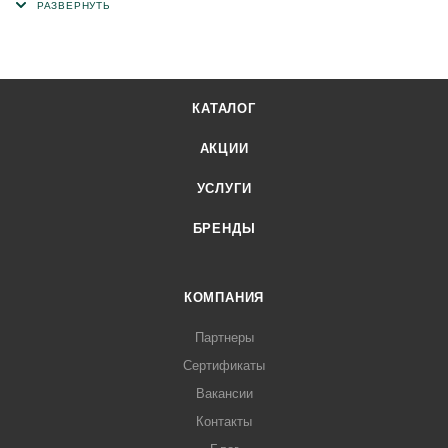
базальтового гранулята, а с нижней стороны
самоклеящийся слой. Это доборная черепица при
устройстве кровельного ковра скатной кровли из гибкой
черепицы, служит для оформления ребер и коньков, а
КАТАЛОГ
также ее используют в качестве стартовой черепицы.
АКЦИИ
УСЛУГИ
БРЕНДЫ
КОМПАНИЯ
Партнеры
Сертификаты
Вакансии
Контакты