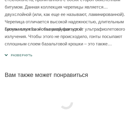
битумом. Данная коллекция черепицы является
двухслойной (или, как еще ее называют, ламинированной).
Черепица отличается высокой надежностью, длительным
Битум имеет свойство разрушаться от ультрафиолетового
сроком службы и объемной фактурой.
излучения. Чтобы этого не происходило, гонты посыпают
сплошным слоем базальтовой крошки – это также
продлевает срок службы кровельного материала. Чтобы
придать цвет черепице, базальтовую посыпку подвергают
термической окраске. Такой способ окрашивания позволяет
сохранять стойкость цвета кровли на долгие годы.
Вам также может понравиться