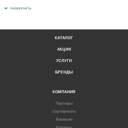
изделий в бетонных и каменных конструкциях (оконные и
дверные блоки). Может использоваться как внутри
помещений, так и на улице. Отлично сочетается с разными
видами материалов - дерево, пластик, металл, а также
подходит для эксплуатации в любом климатическом
КАТАЛОГ
регионе. Осуществляет гидро-, паро- и шумоизоляцию.
Специальная УФ защита ленты-герметика увеличивает
АКЦИИ
срок ее эксплуатации вне помещений до 10 лет.
УСЛУГИ
БРЕНДЫ
КОМПАНИЯ
Партнеры
Сертификаты
Вакансии
Контакты