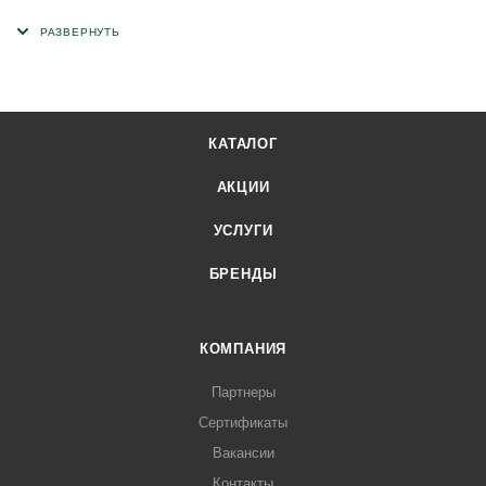
изделий в бетонных и каменных конструкциях (оконные и
дверные блоки). Может использоваться как внутри
помещений, так и на улице. Отлично сочетается с разными
видами материалов - дерево, пластик, металл, а также
подходит для эксплуатации в любом климатическом
КАТАЛОГ
регионе. Осуществляет гидро-, паро- и шумоизоляцию.
Специальная УФ защита ленты-герметика увеличивает
АКЦИИ
срок ее эксплуатации вне помещений до 10 лет.
УСЛУГИ
БРЕНДЫ
КОМПАНИЯ
Партнеры
Сертификаты
Вакансии
Контакты