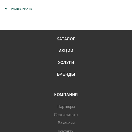
изделий в бетонных и каменных конструкциях (оконные и
дверные блоки). Может использоваться как внутри
помещений, так и на улице. Отлично сочетается с разными
видами материалов - дерево, пластик, металл, а также
подходит для эксплуатации в любом климатическом
КАТАЛОГ
регионе. Осуществляет гидро-, паро- и шумоизоляцию.
Специальная УФ защита ленты-герметика увеличивает
АКЦИИ
срок ее эксплуатации вне помещений до 10 лет.
УСЛУГИ
БРЕНДЫ
КОМПАНИЯ
Партнеры
Сертификаты
Вакансии
Контакты