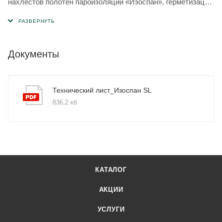
нахлестов полотен пароизоляции «Изоспан», герметизации
и крепления полотен пароизоляции «Изоспан» к
шероховатым поверхностям (строительный камень,
дерево).
Документы
Технический лист_Изоспан SL
836,2 кб
КАТАЛОГ
АКЦИИ
УСЛУГИ