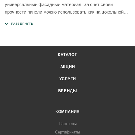
универсальный фасадный материал. За счёт своей
прочности панели можно использовать как на цокольной
части вашего дома, так на всей области фасада. Помимо
надёжной защиты от воздействия окружающей среды (не
поддаются коррозии и гниению), ваше здание
преобразится, панели достоверно имитируют природные
материалы.
КАТАЛОГ
АКЦИИ
УСЛУГИ
БРЕНДЫ
КОМПАНИЯ
Партнеры
Сертификаты