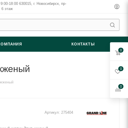
9:00-18:00 630015, г. Новосибирск, пр-
, 6 этаж
КОМПАНИЯ
КОНТАКТЫ
0
 жженый
0
 жженый
0
Артикул:
275404