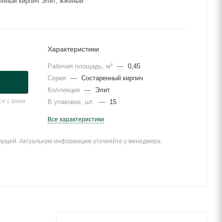
енный кирпич Элит, жженый
Характеристики
Рабочая площадь, м²
—
0,45
Серия
—
Состаренный кирпич
Коллекция
—
Элит
я с вами
В упаковке, шт.
—
15
Все характеристики
екущей. Актуальную информацию уточняйте у менеджера.