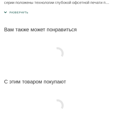
серии положены технологии глубокой офсетной печати по
горячей поверхности винилового сайдинга. Текстурный
рисунок создает имитацию натурального дерева, что
делает сайдинг этой серии почти неотличимым от
деревянного бревна или бруса.
Вам также может понравиться
С этим товаром покупают