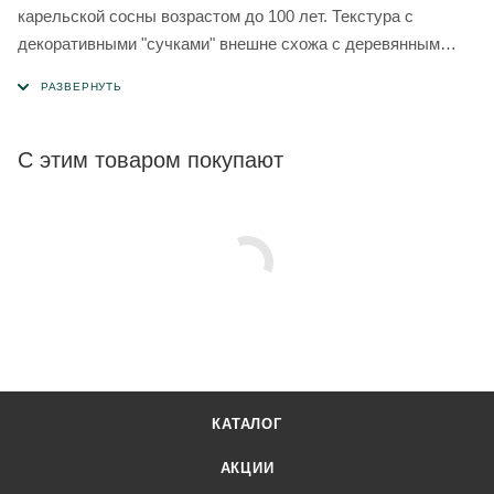
карельской сосны возрастом до 100 лет. Текстура с
декоративными "сучками" внешне схожа с деревянным
фасадом. Особенностью панелей "блок-хаус" является то,
что она внешне схожа с натуральным деревянным срубом.
С этим товаром покупают
КАТАЛОГ
АКЦИИ