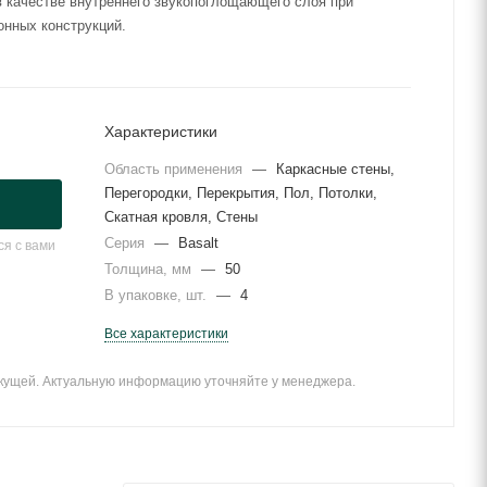
 качестве внутреннего звукопоглощающего слоя при
онных конструкций.
Характеристики
Область применения
—
Каркасные стены,
Перегородки, Перекрытия, Пол, Потолки,
Скатная кровля, Стены
Серия
—
Basalt
я с вами
Толщина, мм
—
50
В упаковке, шт.
—
4
Все характеристики
екущей. Актуальную информацию уточняйте у менеджера.