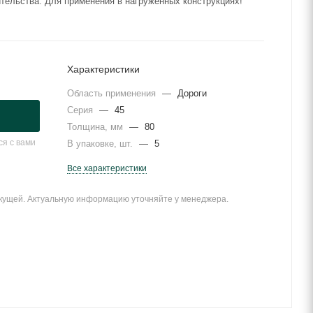
тельства. Для применения в нагруженных конструкциях!
Характеристики
Область применения
—
Дороги
Серия
—
45
Толщина, мм
—
80
я с вами
В упаковке, шт.
—
5
Все характеристики
екущей. Актуальную информацию уточняйте у менеджера.