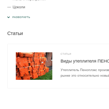
Цоколи
Термовкладыши
Деформационные швы
Статьи
СТАТЬИ
Виды утеплителя ПЕ
Утеплитель Пеноплэкс произв
рынке это относительно новы