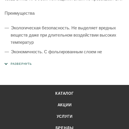
Преимущества
Экологическая безопасность. Не выделяет вредных
веществ даже при длительном воздействии высоких
температур
Экономичность. С фольгированным слоем не
потребуется дополнительного монтажа пароизоляции
Энергоэффективность. При обкладке стен
теплоизоляционными плитами баня прогревается
быстрее
Длительный эксплуатационный срок с сохранением
КАТАЛОГ
рабочих характеристик.
АКЦИИ
УСЛУГИ
БРЕНДЫ