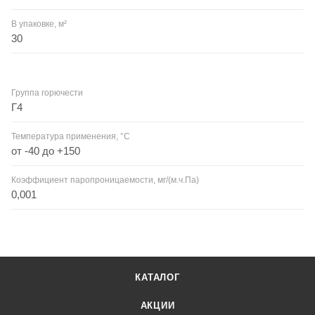
В упаковке, м²
30
Группа горючести
Г4
Температура применения, °C
от -40 до +150
Коэффициент паропроницаемости, мг/(м.ч.Па)
0,001
КАТАЛОГ
АКЦИИ