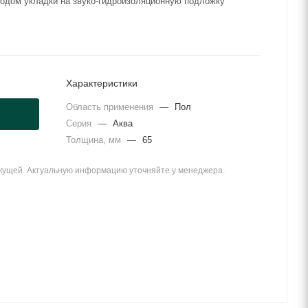
тодом укладки на звуко-гидроизоляционную подложку
Характеристики
Область применения
—
Пол
Серия
—
Аква
Толщина, мм
—
65
екущей. Актуальную информацию уточняйте у менеджера.