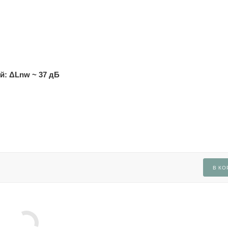
й: ΔLnw ~ 37 дБ
В КО