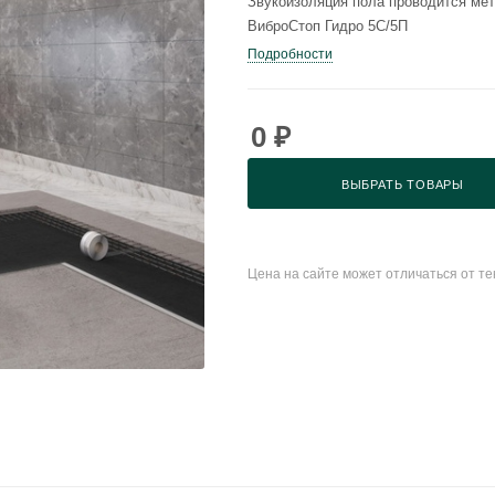
Звукоизоляция пола проводится ме
ВиброСтоп Гидро 5С/5П
Подробности
0
₽
ВЫБРАТЬ ТОВАРЫ
Цена на сайте может отличаться от т