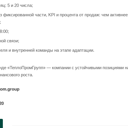
ц: 5 и 20 числа;
 фиксированной части, KPI и процента от продаж: чем активне
;
8:00;
ой связи;
еля и внутренней команды на этапе адаптации.
нде «ТеплоПромГрупп» — компании с устойчивыми позициями н
нансового роста.
rom.group
20