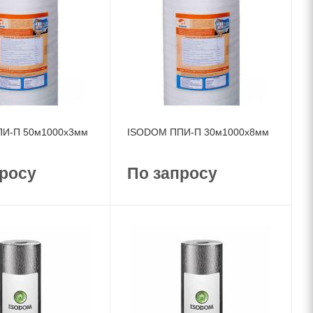
И-П 50м1000x3мм
ISODOM ППИ-П 30м1000x8мм
росу
По запросу