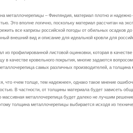
дина металлочерепицы – Финляндия, материал плотно и надежно
тью. Это вполне логично, поскольку материал рассчитан на эк
ережить все капризы российской погоды от обильных осадков д
чный внешний вид и описание для идеальной кровли для российс
ал из профилированной листовой оцинковки, которая в качеств
у в качестве кровельного покрытия, многие задаются вопросо
металлочерепица самых различных производителей, а толщина ма
ся, что «чем толще, тем надежнее», однако такое мнение ошиб
остью. В частности, от толщины материала будет зависеть общи
то массивная металлочерепица будет далеко не лучшим решение
этому толщина металлочерепицы выбирается исходя из техничес