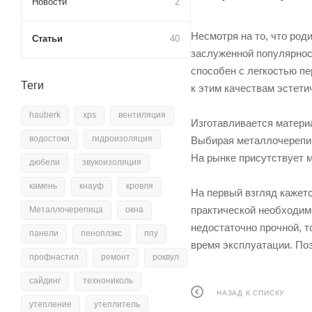
Новости
2
Несмотря на то, что ро
Статьи
40
заслуженной популярнос
способен с легкостью п
Теги
к этим качествам эстети
hauberk
xps
вентиляция
Изготавливается матери
водостоки
гидроизоляция
Выбирая металлочерепиц
На рынке присутствует 
дюбели
звукоизоляция
камень
кнауф
кровля
На первый взгляд кажет
практической необходим
Металлочерепица
окна
недостаточно прочной, 
панели
пеноплэкс
ппу
время эксплуатации. По
профнастил
ремонт
роквул
сайдинг
технониколь
НАЗАД К СПИСКУ
утепление
утеплитель