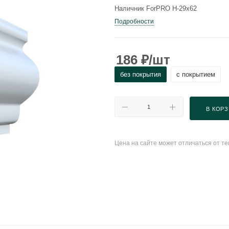
Наличник ForPRO Н-29x62
Подробности
186
₽
/шт
без покрытия
с покрытием
В КОР
Цена на сайте может отличаться от т